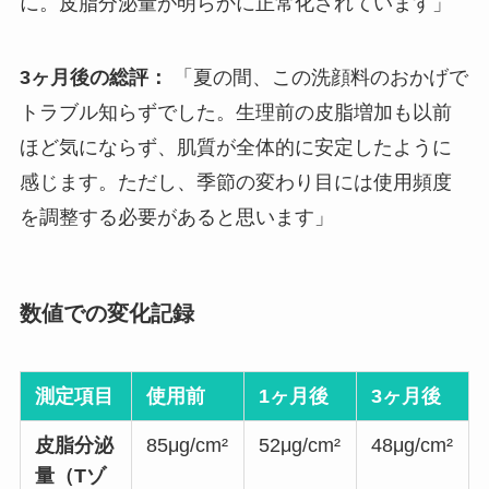
に。皮脂分泌量が明らかに正常化されています」
3ヶ月後の総評：
「夏の間、この洗顔料のおかげで
トラブル知らずでした。生理前の皮脂増加も以前
ほど気にならず、肌質が全体的に安定したように
感じます。ただし、季節の変わり目には使用頻度
を調整する必要があると思います」
数値での変化記録
測定項目
使用前
1ヶ月後
3ヶ月後
皮脂分泌
85μg/cm²
52μg/cm²
48μg/cm²
量（Tゾ