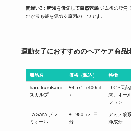
間違い3：時短を優先して自然乾燥
ジム後の疲労
れが最も髪を傷める原因の一つです。
運動女子におすすめのヘアケア商品
商品名
価格（税込）
特徴
haru kurokami
¥4,571（400ml
100%天然
スカルプ
）
来、オー
ンワン
La Sana プレ
¥1,980（21日
アミノ酸
ミオール
分）
浄成分