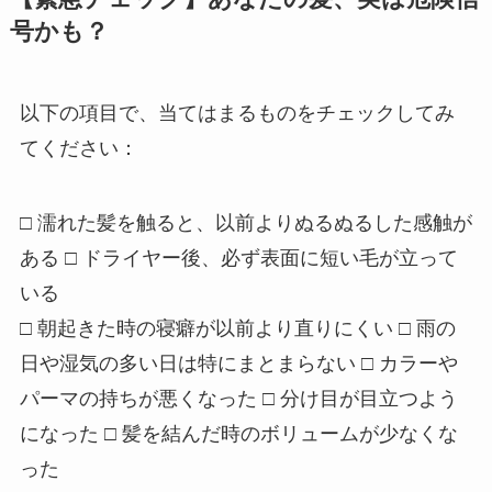
号かも？
以下の項目で、当てはまるものをチェックしてみ
てください：
□
濡れた髪を触ると、以前よりぬるぬるした感触が
ある
□
ドライヤー後、必ず表面に短い毛が立って
いる
□
朝起きた時の寝癖が以前より直りにくい
□
雨の
日や湿気の多い日は特にまとまらない
□
カラーや
パーマの持ちが悪くなった
□
分け目が目立つよう
になった
□
髪を結んだ時のボリュームが少なくな
った