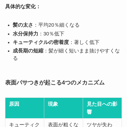
具体的な変化：
髪の太さ
：平均20％細くなる
水分保持力
：30％低下
キューティクルの密着度
：著しく低下
成長期の短縮
：髪が細く短いまま抜けやすくな
る
表面パサつきが起こる4つのメカニズム
原因
現象
見た目への影
響
キューティク
表面が粗くな
ツヤが失わ