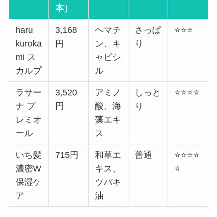
本）
haru
3,168
ヘマチ
さっぱ
⭐⭐⭐
kuroka
円
ン、キ
り
mi ス
ャピシ
カルプ
ル
ラサー
3,520
アミノ
しっと
⭐⭐⭐⭐
ナ プ
円
酸、海
り
レミオ
藻エキ
ール
ス
いち髪
715円
和草エ
普通
⭐⭐⭐⭐
濃密W
キス、
⭐
保湿ケ
ツバキ
ア
油