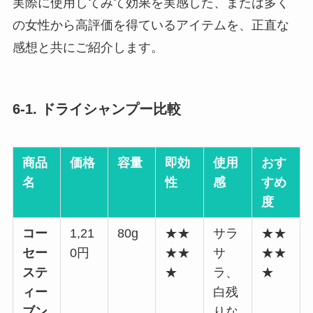
実際に使用してみて効果を実感した、または多く
の女性から高評価を得ているアイテムを、正直な
感想と共にご紹介します。
6-1. ドライシャンプー比較
商品
価格
容量
即効
使用
おす
名
性
感
すめ
度
コー
1,21
80g
★★
サラ
★★
セー
0円
★★
サ
★★
ステ
★
ラ、
★
ィー
白残
ブン
りな