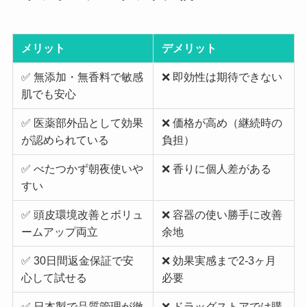
メリット
デメリット
✅ 無添加・無香料で敏感
❌ 即効性は期待できない
肌でも安心
✅ 医薬部外品として効果
❌ 価格が高め（継続時の
が認められている
負担）
✅ べたつかず朝夜使いや
❌ 香りに個人差がある
すい
✅ 頭皮環境改善とボリュ
❌ 容器の使い勝手に改善
ームアップ両立
余地
✅ 30日間返金保証で安
❌ 効果実感まで2-3ヶ月
心して試せる
必要
✅ 日本製で品質管理が徹
❌ ドラッグストアでは購