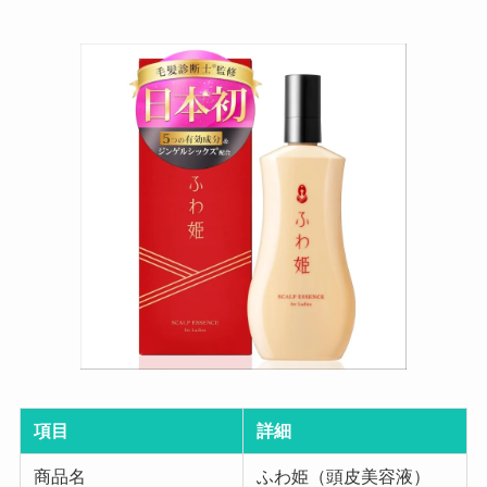
項目
詳細
商品名
ふわ姫（頭皮美容液）